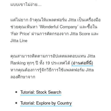
แบบเขาไม่ง่าย…
แต่ไม่ยาก ถ้าคุณให้แพลตฟอร์ม Jitta เป็นเครื่องมือ
ช่วยคุณเฟ้นหา ‘Wonderful Company’ และซื้อใน
‘Fair Price’ ผ่านการคัดกรองจาก Jitta Score และ
Jitta Line
คุณสามารถติดตามการอัปเดตผลตอบแทน Jitta
Ranking ทุกๆ ปี ทั้ง 19 ประเทศได้
(อ่านต่อที่นี่)
หากคุณต้องการรู้จักวิธีการใช้แพลตฟอร์ม Jitta
ลองศึกษาจาก
Tutorial: Stock Search
Tutorial: Explore by Country