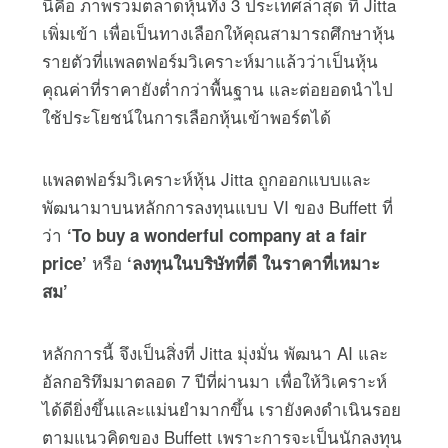
นี่คือ ภาพรวมตลาดหุ้นทั้ง 3 ประเทศล่าสุด ที่ Jitta
เพิ่มเข้า เพื่อเป็นทางเลือกให้คุณสามารถศึกษาหุ้น
รายตัวที่แพลตฟอร์มวิเคราะห์มาแล้วว่าเป็นหุ้น
คุณค่าที่ราคายังต่ำกว่าพื้นฐาน และต่อยอดนำไป
ใช้ประโยชน์ในการเลือกหุ้นเข้าพอร์ตได้
แพลตฟอร์มวิเคราะห์หุ้น Jitta ถูกออกแบบและ
พัฒนามาบนหลักการลงทุนแบบ VI ของ Buffett ที่
ว่า
‘To buy a wonderful company at a fair
หรือ
price’
‘ลงทุนในบริษัทที่ดี ในราคาที่เหมาะ
สม’
หลักการนี้ จึงเป็นสิ่งที่ Jitta มุ่งมั่น พัฒนา AI และ
อัลกอริทึมมาตลอด 7 ปีที่ผ่านมา เพื่อให้วิเคราะห์
ได้ดียิ่งขึ้นและแม่นยำมากขึ้น เรายังคงดำเนินรอย
ตามแนวคิดของ Buffett เพราะการจะเป็นนักลงทุน