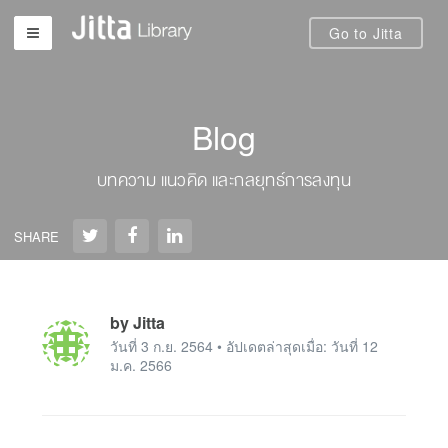
Go to Jitta
Blog
บทความ แนวคิด และกลยุทธ์การลงทุน
SHARE
by Jitta
วันที่ 3 ก.ย. 2564 • อัปเดตล่าสุดเมื่อ: วันที่ 12
ม.ค. 2566