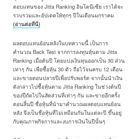
ตอบแทนของ Jitta Ranking อินโดนีเซีย เราได้จะ
รวบรวมและอัปเดตให้ทุกๆ ปีในเดือนมกราคม
(อ่านต่อที่นี่)
ผลตอบแทนย้อนหลังในบทความนี้ เป็นการ
คำนวณ Back Test จากการลงทุนหุ้นตาม Jitta
Ranking เมื่อต้นปี โดยแบ่งเงินทุนออกเป็น 30 ส่วน
เท่าๆ กัน เพื่อซื้อหุ้น 30 ตัว ถือไว้จนครบ 12 เดือน
และขายตอนปลายปีเพื่อปรับพอร์ต จากนั้นนำเงิน
ดังกล่าวไปซื้อหุ้นตาม Jitta Ranking ในช่วงต้นปี
ของปีถัดไปในสัดส่วนที่เท่าๆ กัน และขายอีกครั้ง
ตอนสิ้นปี ชื่อหุ้นที่นำมาคำนวณผลตอบแทนย้อน
หลัง จึงเป็นชื่อหุ้นที่ไม่เหมือนกันในแต่ละปี ขึ้นอยู่
กับคุณภาพกิจการและงบการเงินในปีนั้นๆ